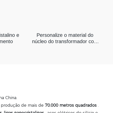
stalino e
Personalize o material do
mento
núcleo do transformador com
núcleo de bloco nanocristalino.
na China.
e produção de mais de
70.000 metros quadrados
.
, ligas nanocristalinas
, aços elétricos de silício e