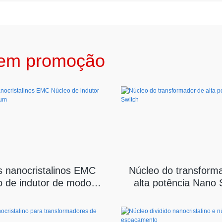
s em promoção
s nanocristalinos EMC
Núcleo do transform
o de indutor de modo
alta potência Nano 
comum