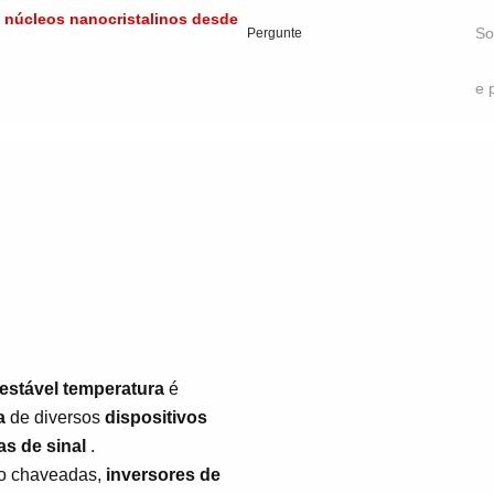
e núcleos nanocristalinos desde
So
Pergunte
e 
e estável temperatura
é
a
de diversos
dispositivos
as de sinal
.
ão chaveadas,
inversores de