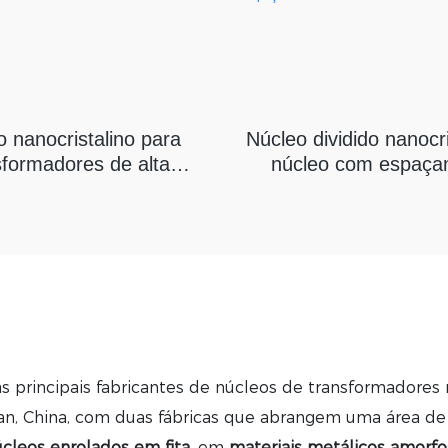
o nanocristalino para
Núcleo dividido nanocri
sformadores de alta
núcleo com espaça
potência
s principais fabricantes de núcleos de transformadores 
an, China, com duas fábricas que abrangem uma área d
leos enrolados em fita,
em
materiais metálicos amorfos