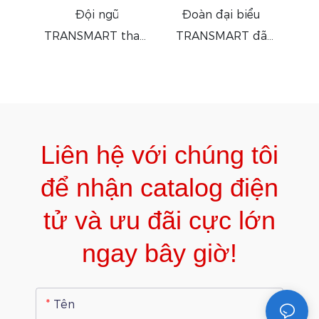
Đội ngũ
Đoàn đại biểu
Nhà 
TRANSMART tham
TRANSMART đã
dự PCIM Europe
tham dự CWIEME
2019
Berlin hơn 15 năm
nay.
Liên hệ với chúng tôi
để nhận catalog điện
tử và ưu đãi cực lớn
ngay bây giờ!
Tên