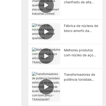
chanfrado de alta
qualidade no atacado
- Transmart Industrial
Limited
Fábrica de núcleos de
bloco amorfo da
melhor qualidade
Melhores produtos
com núcleo de aço
silício tipo C |
TRANSMART
Transformadores de
potência toroidais
elétricos no atacado,
transformadores de
áudio personalizados
com bom preço -
TRANSMART