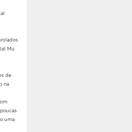
tal
rolados
tal Mu,
os de
o na
com
 poucas
mo uma