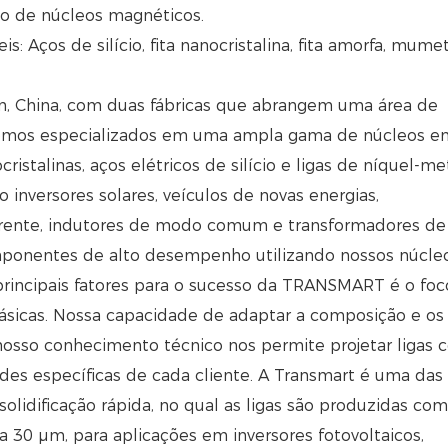
ão de núcleos magnéticos.
s: Aços de silício, fita nanocristalina, fita amorfa, mume
, China, com duas fábricas que abrangem uma área de
omos especializados em uma ampla gama de núcleos en
ristalinas, aços elétricos de silício e ligas de níquel-me
 inversores solares, veículos de novas energias,
rrente, indutores de modo comum e transformadores de
ponentes de alto desempenho utilizando nossos núcle
rincipais fatores para o sucesso da TRANSMART é o foc
ásicas. Nossa capacidade de adaptar a composição e os
osso conhecimento técnico nos permite projetar ligas 
des específicas de cada cliente. A Transmart é uma das
idificação rápida, no qual as ligas são produzidas co
6 a 30 μm, para aplicações em inversores fotovoltaicos,