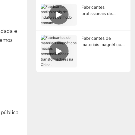
Fabricantes
profissionais de
indutores de modo
comum
ndada e
Fabricantes de
Temos,
materiais magnéticos
macios
personalizados e
transformadores na
China.
epública