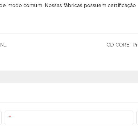
 de modo comum. Nossas fábricas possuem certificação
Sobre a TRANSMART Feliz Aniversário, TRANSMART!
CD CORE
P
O Email