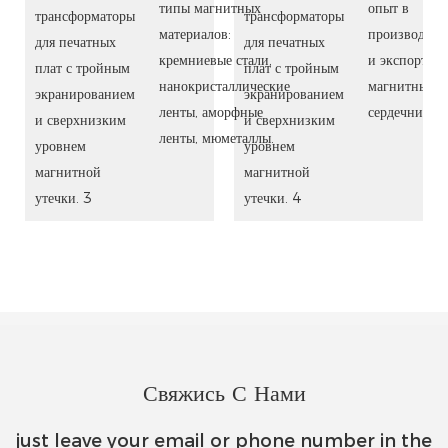
типы магнитных
опыт в
материалов:
производств
кремниевые стали,
и экспорте
нанокристаллические
магнитных
ленты, аморфные
сердечников.
ленты, мюметаллы.
Свяжись С Нами
just leave your email or phone number in the