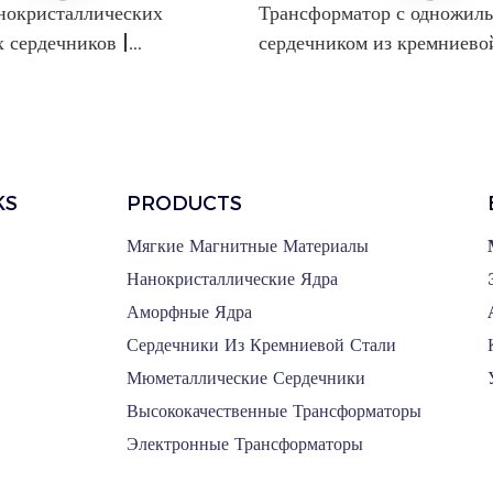
нокристаллических
Трансформатор с одножил
 сердечников |
сердечником из кремниево
RT
CRGO
KS
PRODUCTS
Мягкие Магнитные Материалы
Нанокристаллические Ядра
Аморфные Ядра
Сердечники Из Кремниевой Стали
Мюметаллические Сердечники
Высококачественные Трансформаторы
Электронные Трансформаторы