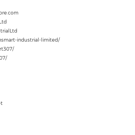
tcore.com
Ltd
trialLtd
smart-industrial-limited/
rt307/
07/
et