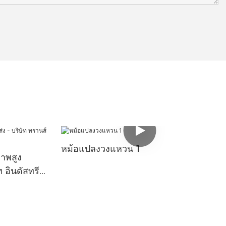
หม้อแปลงวงแหวน 1
าพสูง
 อินดัสทรี