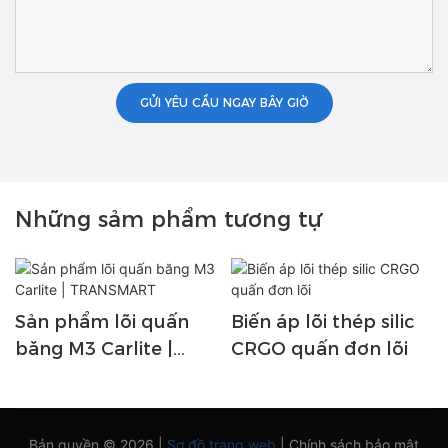
GỬI YÊU CẦU NGAY BÂY GIỜ
Những sảm phẩm tương tự
Sản phẩm lõi quấn
Biến áp lõi thép silic
băng M3 Carlite |
CRGO quấn đơn lõi
TRANSMART
Bản quyền © 2026 |
Sơ đồ trang web
|
Chính sách bảo mật