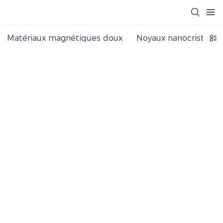
Matériaux magnétiques doux
Noyaux nanocristallin
Noyaux de mumétal
TRANSMART
PRODUCTS
Noyaux de mumétal