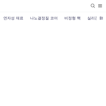
연자성 재료
나노결정질 코어
비정형 핵
실리콘 스
뮤메탈 코어
TRANSMART
PRODUCTS
뮤메탈 코어