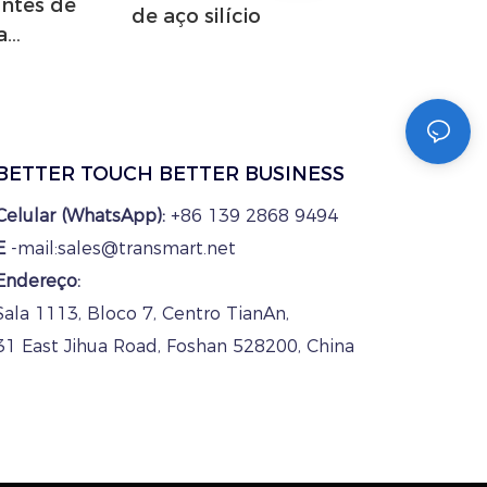
antes de
de aço silício
a
ste |
BETTER TOUCH BETTER BUSINESS
Celular (WhatsApp):
+86 139 2868 9494
E
-mail:sales@transmart.net
Endereço:
Sala 1113, Bloco 7, Centro TianAn,
31 East Jihua Road, Foshan 528200, China