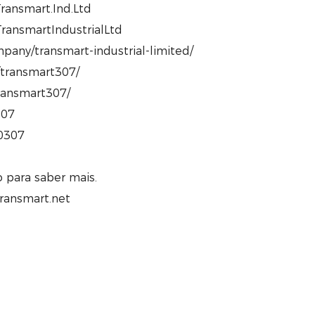
ransmart.Ind.Ltd
ransmartIndustrialLtd
pany/transmart-industrial-limited/
/transmart307/
transmart307/
307
80307
para saber mais.
transmart.net