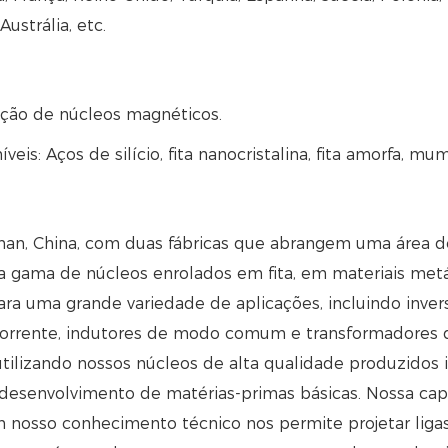
Austrália, etc.
ação de núcleos magnéticos.
eis: Aços de silício, fita nanocristalina, fita amorfa, mu
han, China, com duas fábricas que abrangem uma área 
ama de núcleos enrolados em fita, em materiais metálic
para uma grande variedade de aplicações, incluindo invers
 corrente, indutores de modo comum e transformadores
lizando nossos núcleos de alta qualidade produzidos in
esenvolvimento de matérias-primas básicas. Nossa cap
 nosso conhecimento técnico nos permite projetar liga