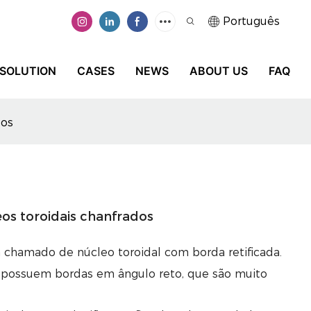
Português
SOLUTION
CASES
NEWS
ABOUT US
FAQ
dos
eos toroidais chanfrados
hamado de núcleo toroidal com borda retificada.
a possuem bordas em ângulo reto, que são muito