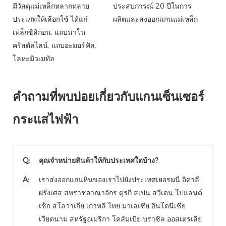
มีวัสดุแม่เหล็กหลากหลาย
ประสบการณ์ 20 ปีในการ
ประเภทให้เลือกใช้ ได้แก่
ผลิตและส่งออกแกนแม่เหล็ก
เหล็กซิลิกอน, แถบนาโน
คริสตัลไลน์, แถบอะมอร์ฟัส,
โลหะมิวเมทัล
คำถามที่พบบ่อยเกี่ยวกับแกนเซ็นเซอร์
กระแสไฟฟ้า
Q:
คุณจำหน่ายสินค้าให้กับประเทศใดบ้าง?
A:
เราส่งออกแกนหินของเราไปยังประเทศเยอรมนี อิตาลี
ฝรั่งเศส สหราชอาณาจักร ตุรกี สเปน สวีเดน โปแลนด์
เช็ก สโลวาเกีย เกาหลี ไทย มาเลเซีย อินโดนีเซีย
เวียดนาม สหรัฐอเมริกา โคลัมเบีย บราซิล ออสเตรเลีย