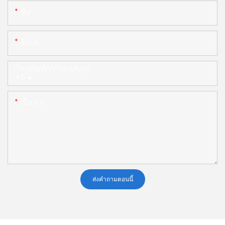
ชื่อ
อีเมล
โทรศัพท์/WhatsApp
+1
เนื้อหา
ส่งคำถามตอนนี้