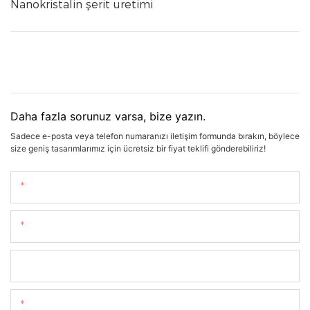
Nanokristalin şerit üretimi
Daha fazla sorunuz varsa, bize yazın.
Sadece e-posta veya telefon numaranızı iletişim formunda bırakın, böylece
size geniş tasarımlarımız için ücretsiz bir fiyat teklifi gönderebiliriz!
Isim
E-Posta
Telefon/whatsapp
Içerik