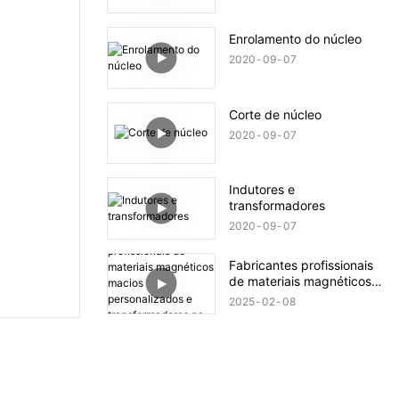
Enrolamento do núcleo
2020
09
07
Corte de núcleo
2020
09
07
Indutores e
transformadores
2020
09
07
Fabricantes profissionais
de materiais magnéticos
macios personalizados e
2025
02
08
transformadores na China.