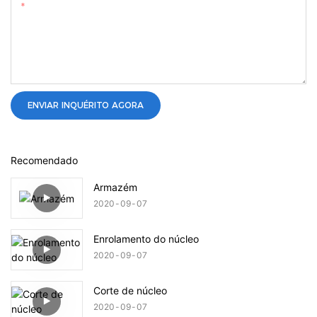
Contente
ENVIAR INQUÉRITO AGORA
Recomendado
Armazém
2020
09
07
Enrolamento do núcleo
2020
09
07
Corte de núcleo
2020
09
07