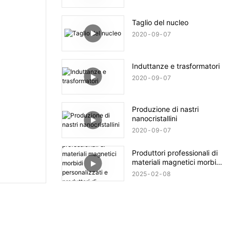
Taglio del nucleo
2020
09
07
Induttanze e trasformatori
2020
09
07
Produzione di nastri
nanocristallini
2020
09
07
Produttori professionali di
materiali magnetici morbidi
personalizzati e produttori
2025
02
08
di trasformatori in Cina