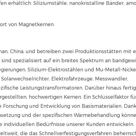
 erhältlich: Siliziumstähle, nanokristalline Bänder, am
port von Magnetkernen.
an, China, und betreiben zwei Produktionsstätten mit e
sind spezialisiert auf ein breites Spektrum an bandgew
gierungen, Silizium-Elektrostählen und Mu-Metall-Nicke
 Solarwechselrichter, Elektrofahrzeuge, Messwandler,
fische Leistungstransformatoren. Darüber hinaus fertig
estellten, hochwertigen Kernen. Ein Schlüsselfaktor fü
e Forschung und Entwicklung von Basismaterialien. Dan
nsetzung und der spezifischen Wärmebehandlung könne
ie individuellen Bedürfnisse unserer Kunden entwickeln.
weit, die das Schnellverfestigungsverfahren beherrsch