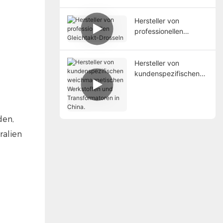
TRANSMART
Hersteller von
professionellen
Gleichtakt-Drosseln
Hersteller von
kundenspezifischen
weichmagnetischen
Werkstoffen und
Transformatoren in
China.
den,
ralien