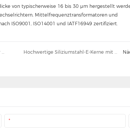
cke von typischerweise 16 bis 30 µm hergestellt werde
chselrichtern, Mittelfrequenztransformatoren und
nach ISO9001, ISO14001 und IATF16949 zertifiziert.
Fabrik für nanokristalline Kerne bester Qualität
Hochwertige Siliziumstahl-E-Kerne mit CRGO-Stählen
Nä
E-Mail