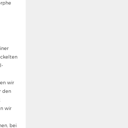
orphe
iner
ickelten
l-
en wir
r den
k
n wir
en, bei