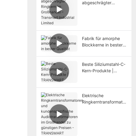
abgeschrägter
Ringkern im
Großhandel –
Transmart Industrial
Limited
Fabrik für amorphe
Blockkerne in bester
Qualität
Beste Siliziumstahl-C-
Kern-Produkte |
TRANSMART
Elektrische
Ringkerntransformator
en und
kundenspezifische
Audiotransformatoren
im Großhandel zu
günstigen Preisen -