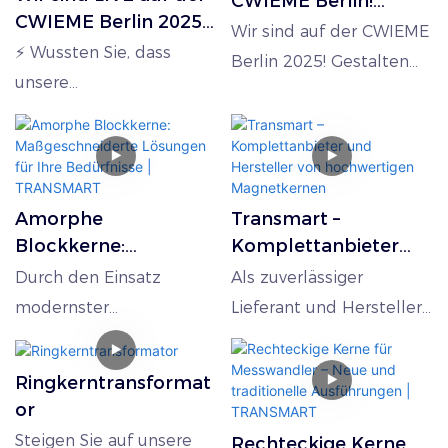
CWIEME Berlin!
CWIEME Berlin 2025!
Lieferanten &
Wir sind auf der CWIEME
Besuchen Sie uns an
⚡ Wussten Sie, dass
Hersteller |
Berlin 2025! Gestalten
Stand 32C51
TRANSMART
unsere
Sie die Zukunft der
(Lieferanten &
präzisionsgefertigten
Energieversorgung auf
Hersteller) |
Ringkerne 30 %
der CWIEME Berlin!
TRANSMART
geringere
Transmart freut sich,
Energieverluste als
seine fortschrittlichen
Amorphe
Transmart –
herkömmliche
nanokristallinen,
Blockkerne:
Komplettanbieter
Konstruktionen
amorphen und
Maßgeschneiderte
und Hersteller von
Durch den Einsatz
Als zuverlässiger
aufweisen? Besuchen Sie
Lösungen für Ihre
hochwertigen
Siliziumstahlkerne in
modernster
Lieferant und Hersteller
uns auf der CWIEME
Bedürfnisse |
Magnetkernen
Halle 3.2, Stand 32C51
Fertigungsprozesse und
sind wir Ihr Partner.
Berlin und erfahren Sie,
TRANSMART
(3.–5. Juni) zu
umfassender
Modernisieren Sie Ihren
Ringkerntransformat
wie unsere
präsentieren.
Materialexpertise
Transformatorkern mit
or
nanokristalline
**Kernkompetenz:
gewährleisten wir
Transmart – Ihrem
Steigen Sie auf unsere
Technologie die Zukunft
Rechteckige Kerne