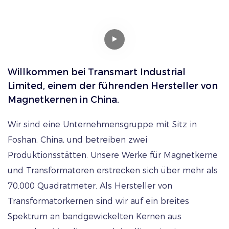
INTRODUCTION
eingesetzt. Ihr hoher
geboren wird.
Wirkungsgrad und die
geringen Verluste
machen sie ideal für die
Stromverteilung und
Willkommen bei Transmart Industrial
Spannungsregelung. 2.
Limited, einem der führenden Hersteller von
Induktivitäten: Diese
Magnetkernen in China.
Kerne finden
Anwendung in
Wir sind eine Unternehmensgruppe mit Sitz in
Induktivitäten zur
Foshan, China, und betreiben zwei
Filterung,
Produktionsstätten. Unsere Werke für Magnetkerne
Energiespeicherung und
und Transformatoren erstrecken sich über mehr als
Leistungsfaktorkorrektur.
70.000 Quadratmeter. Als Hersteller von
Die kompakte Bauweise
Transformatorkernen sind wir auf ein breites
und die hohe
Spektrum an bandgewickelten Kernen aus