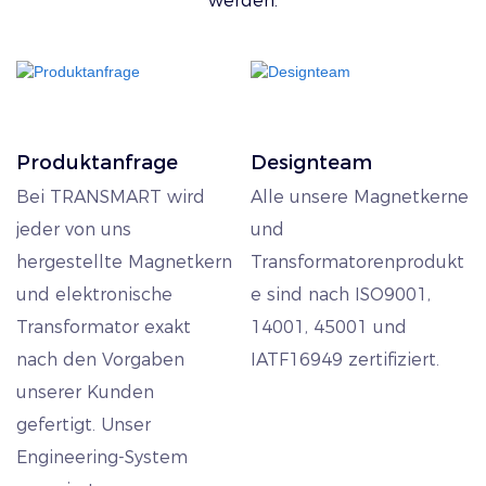
werden.
Epoxidharz-
Wirkungsgrad: Alle drei
Vergussmasse und ein
weichmagnetischen
spezielles Pin-Design.
Materialien bieten
Dieses Trio
geringe Kernverluste,
gewährleistet
was eine effiziente
Produktanfrage
Designteam
Leistungsstabilität, hohe
Energieübertragung und
Bei TRANSMART wird
Alle unsere Magnetkerne
Arbeitseffizienz und
reduzierte
jeder von uns
und
außergewöhnliche
Leistungsverluste
hergestellte Magnetkern
Transformatorenprodukt
Spannungsregelung und
ermöglicht. 2. Kompakt
und elektronische
e sind nach ISO9001,
bietet so ein ultimatives
und leicht: Die Ringform
Transformator exakt
14001, 45001 und
Klangerlebnis – rein,
des Kerns ermöglicht
nach den Vorgaben
IATF16949 zertifiziert.
dynamisch und
eine kompakte
unserer Kunden
überragend. Für Kenner,
Bauweise, die sich für
gefertigt. Unser
die wissen, dass wahre
Anwendungen mit
Engineering-System
High-End-Audio-
begrenztem