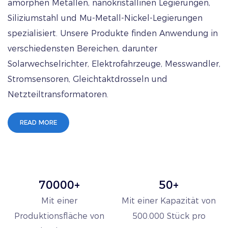
magnetische Flussdichte
amorphen Metallen, nanokristallinen Legierungen,
prädestinieren sie für
Siliziumstahl und Mu-Metall-Nickel-Legierungen
Hochfrequenzanwendun
spezialisiert. Unsere Produkte finden Anwendung in
gen. 3. Stromsensoren:
verschiedensten Bereichen, darunter
Ringkerne werden in
Solarwechselrichter, Elektrofahrzeuge, Messwandler,
Stromwandlern zur
Stromsensoren, Gleichtaktdrosseln und
Messung und
Netzteiltransformatoren.
Überwachung
READ MORE
elektrischer Ströme
verwendet. Die hohe
Genauigkeit und der
Frequenzgang dieser
70000+
50+
Kerne machen sie
geeignet für die
Mit einer
Mit einer Kapazität von
Überwachung der
Produktionsfläche von
500.000 Stück pro