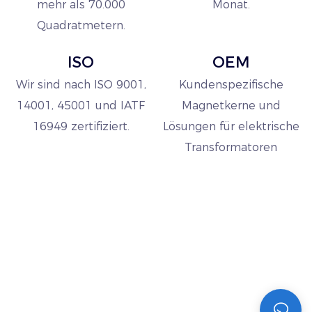
Stromqualität und
mehr als 70.000
Monat.
Energiemanagementsyst
Quadratmetern.
eme. Zusammenfassend
ISO
OEM
bieten Ringkerne aus
Wir sind nach ISO 9001,
Kundenspezifische
weichmagnetischen
14001, 45001 und IATF
Magnetkerne und
Materialien wie
16949 zertifiziert.
Lösungen für elektrische
Siliziumstahl,
Transformatoren
nanokristallinen und
amorphen Legierungen
einen hohen
Wirkungsgrad, eine
kompakte Bauweise und
GET INTOUCH WITH US
geringe Verluste. Sie
finden Anwendung in
Unsere Fähigkeit, die Zusammensetzung und
Transformatoren,
spezifische Wärmebehandlungen entsprechend