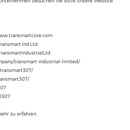
 Unternehmen besuchen Sie bitte unsere Website.
www.transmartcore.com
ransmart.Ind.Ltd
ransmartIndustrialLtd
pany/transmart-industrial-limited/
/transmart307/
transmart307/
307
80307
ehr zu erfahren.