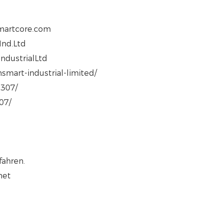
smartcore.com
Ind.Ltd
ndustrialLtd
smart-industrial-limited/
t307/
07/
fahren.
net