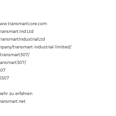
www.transmartcore.com
ransmart.Ind.Ltd
ransmartIndustrialLtd
pany/transmart-industrial-limited/
/transmart307/
transmart307/
307
80307
ehr zu erfahren.
transmart.net