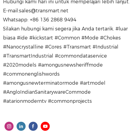
Hubungi kami hari ini untuk mempelajari lebih lanjut.
E-mail:sales@transmart.net
Whatsapp: +86 136 2868 9494
Silakan hubungi kami segera jika Anda tertarik. #luar
biasa #ide #kickstart #Common #Mode #Chokes
#Nanocrystalline #Cores #Transmart #Industrial
#TransmartIndustrial #commondataservice
#2020models #amongusnewsheriffmode
#commonenglishwords
#amongusnewterminatormode #artmodel
#AngloIndianSanitarywareCommode
#atarionmoderntv #commonprojects