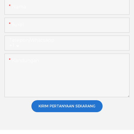
Nama
Surel
Telepon/whatsapp
+1
Kandungan
KIRIM PERTANYAAN SEKARANG