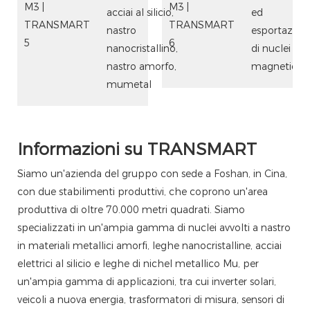
acciai al silicio,
ed
nastro
esportazion
nanocristallino,
di nuclei
nastro amorfo,
magnetici.
mumetal
Informazioni su TRANSMART
Siamo un'azienda del gruppo con sede a Foshan, in Cina,
con due stabilimenti produttivi, che coprono un'area
produttiva di oltre 70.000 metri quadrati. Siamo
specializzati in un'ampia gamma di nuclei avvolti a nastro
in materiali metallici amorfi, leghe nanocristalline, acciai
elettrici al silicio e leghe di nichel metallico Mu, per
un'ampia gamma di applicazioni, tra cui inverter solari,
veicoli a nuova energia, trasformatori di misura, sensori di