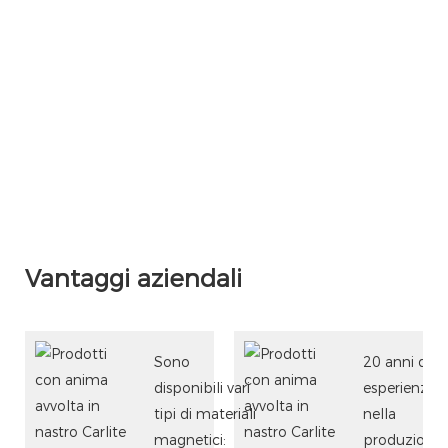
Vantaggi aziendali
Sono
20 anni di
disponibili vari
esperienza
tipi di materiali
nella
magnetici:
produzione