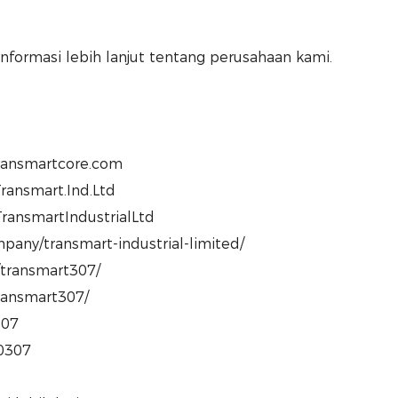
informasi lebih lanjut tentang perusahaan kami.
transmartcore.com
ransmart.Ind.Ltd
ransmartIndustrialLtd
pany/transmart-industrial-limited/
/transmart307/
transmart307/
307
80307