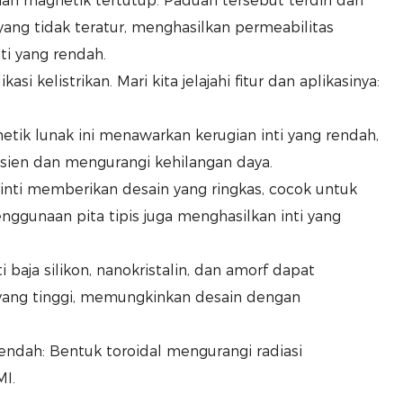
an magnetik tertutup. Paduan tersebut terdiri dari
 yang tidak teratur, menghasilkan permeabilitas
ti yang rendah.
asi kelistrikan. Mari kita jelajahi fitur dan aplikasinya:
gnetik lunak ini menawarkan kerugian inti yang rendah,
isien dan mengurangi kehilangan daya.
 inti memberikan desain yang ringkas, cocok untuk
nggunaan pita tipis juga menghasilkan inti yang
i baja silikon, nanokristalin, dan amorf dapat
yang tinggi, memungkinkan desain dengan
Rendah: Bentuk toroidal mengurangi radiasi
I.