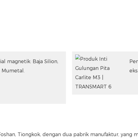
al magnetik: Baja Silion,
Pen
f, Mumetal.
eks
Foshan, Tiongkok, dengan dua pabrik manufaktur, yang m