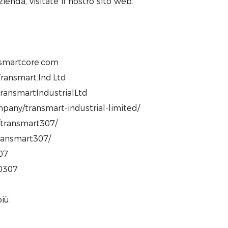
zienda, visitate il nostro sito web.
ansmartcore.com
ransmart.Ind.Ltd
ansmartIndustrialLtd
pany/transmart-industrial-limited/
/transmart307/
transmart307/
07
80307
iù.