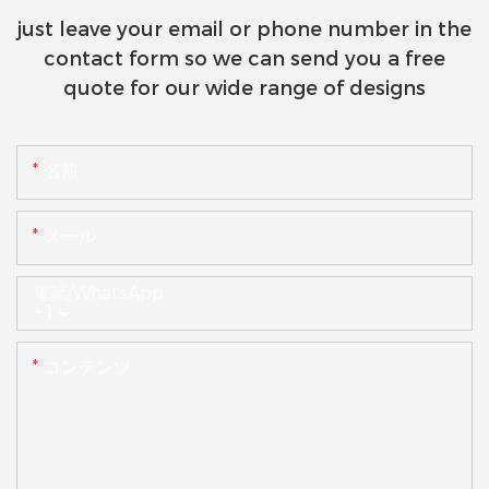
just leave your email or phone number in the
contact form so we can send you a free
quote for our wide range of designs
名前
メール
電話/WhatsApp
+1
コンテンツ