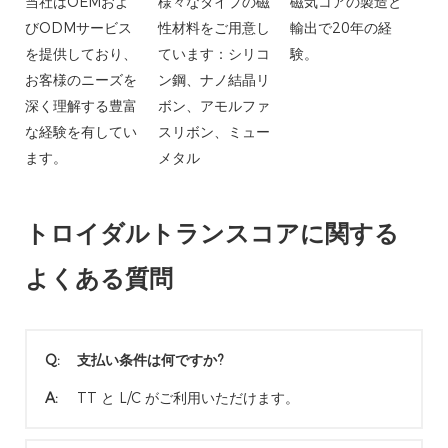
当社はOEMおよ
様々なタイプの磁
磁気コアの製造と
びODMサービス
性材料をご用意し
輸出で20年の経
を提供しており、
ています：シリコ
験。
お客様のニーズを
ン鋼、ナノ結晶リ
深く理解する豊富
ボン、アモルファ
な経験を有してい
スリボン、ミュー
ます。
メタル
トロイダルトランスコアに関する
よくある質問
Q:
支払い条件は何ですか?
A:
TT と L/C がご利用いただけます。