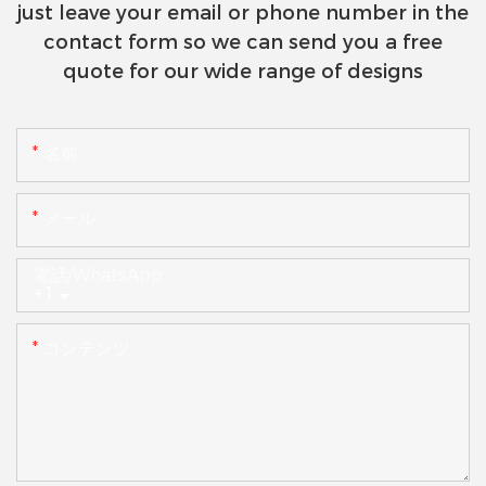
just leave your email or phone number in the
contact form so we can send you a free
quote for our wide range of designs
名前
メール
電話/WhatsApp
+1
コンテンツ