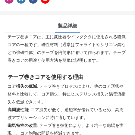
製品詳細
テープ巻きコア​​は、主に変圧器やインダクタに使用される磁気
コアの一種です。磁性材料（通常はフェライトやシリコン鋼な
どの強磁性体）のテープを円筒形に巻いて作られます。テープ
巻きコア​​の用途と使用方法を簡単に説明します。
テープ巻きコア​​を使用する理由
コア損失の低減
: テープ巻きプロセスにより、他のコア形状や
材料と比較して、コア損失、特にヒステリシス損失と渦電流損
失を低減できます。
高周波性能
: コア損失が低く、透磁率が優れているため、高周
波アプリケーションに特に適しています。
磁気特性の改善
: テープ巻き技術により、より均一な磁場を実
現し、コア飽和の問題を軽減できます。