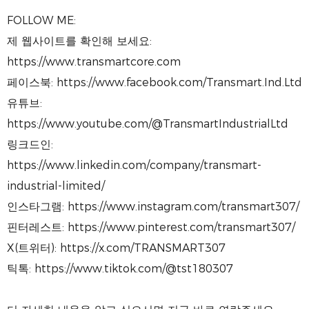
FOLLOW ME:
제 웹사이트를 확인해 보세요:
https://www.transmartcore.com
페이스북: https://www.facebook.com/Transmart.Ind.Ltd
유튜브:
https://www.youtube.com/@TransmartIndustrialLtd
링크드인:
https://www.linkedin.com/company/transmart-
industrial-limited/
인스타그램: https://www.instagram.com/transmart307/
핀터레스트: https://www.pinterest.com/transmart307/
X(트위터): https://x.com/TRANSMART307
틱톡: https://www.tiktok.com/@tst180307