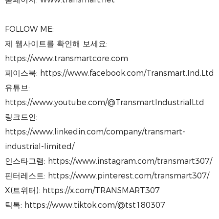
FOLLOW ME:
제 웹사이트를 확인해 보세요:
https://www.transmartcore.com
페이스북: https://www.facebook.com/Transmart.Ind.Ltd
유튜브:
https://www.youtube.com/@TransmartIndustrialLtd
링크드인:
https://www.linkedin.com/company/transmart-
industrial-limited/
인스타그램: https://www.instagram.com/transmart307/
핀터레스트: https://www.pinterest.com/transmart307/
X(트위터): https://x.com/TRANSMART307
틱톡: https://www.tiktok.com/@tst180307