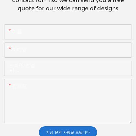
contact form so we can send you a free
quote for our wide range of designs
이름
이메일
전화/왓츠앱
+1
함유량
지금 문의 사항을 보냅니다