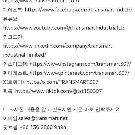
https://www.transmartcore.com
페이스북: https://www.facebook.com/Transmart.Ind.Ltd
유튜브:
https://www.youtube.com/@TransmartIndustrialLtd
링크드인:
https://www.linkedin.com/company/transmart-
industrial-limited/
인스타그램: https://www.instagram.com/transmart307/
핀터레스트: https://www.pinterest.com/transmart307/
X(트위터): https://x.com/TRANSMART307
틱톡: https://www.tiktok.com/@tst180307
더 자세한 내용을 알고 싶으시면 지금 바로 연락주세요.
이메일:sales@transmart.net
왓츠앱: +86 136 2868 9494