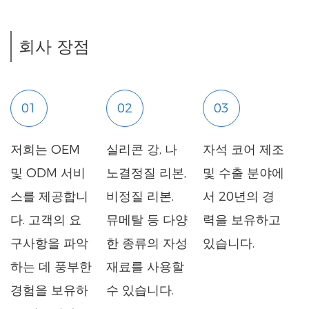
회사 장점
01
02
03
저희는 OEM
실리콘 강, 나
자석 코어 제조
및 ODM 서비
노결정질 리본,
및 수출 분야에
스를 제공합니
비정질 리본,
서 20년의 경
다. 고객의 요
뮤메탈 등 다양
력을 보유하고
구사항을 파악
한 종류의 자성
있습니다.
하는 데 풍부한
재료를 사용할
경험을 보유하
수 있습니다.