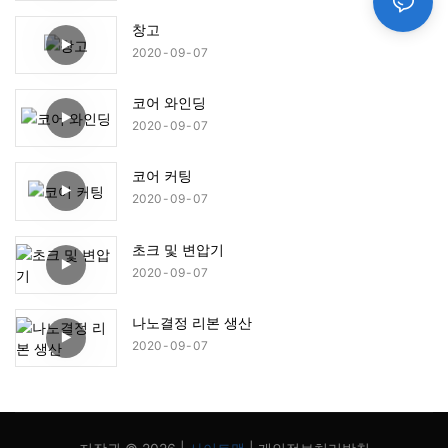
창고
2020
09
07
코어 와인딩
2020
09
07
코어 커팅
2020
09
07
초크 및 변압기
2020
09
07
나노결정 리본 생산
2020
09
07