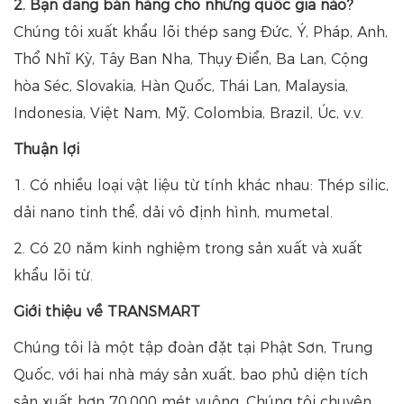
2. Bạn đang bán hàng cho những quốc gia nào?
Chúng tôi xuất khẩu lõi thép sang Đức, Ý, Pháp, Anh,
Thổ Nhĩ Kỳ, Tây Ban Nha, Thụy Điển, Ba Lan, Cộng
hòa Séc, Slovakia, Hàn Quốc, Thái Lan, Malaysia,
Indonesia, Việt Nam, Mỹ, Colombia, Brazil, Úc, v.v.
Thuận lợi
1. Có nhiều loại vật liệu từ tính khác nhau: Thép silic,
dải nano tinh thể, dải vô định hình, mumetal.
2. Có 20 năm kinh nghiệm trong sản xuất và xuất
khẩu lõi từ.
Giới thiệu về TRANSMART
Chúng tôi là một tập đoàn đặt tại Phật Sơn, Trung
Quốc, với hai nhà máy sản xuất, bao phủ diện tích
sản xuất hơn 70.000 mét vuông. Chúng tôi chuyên