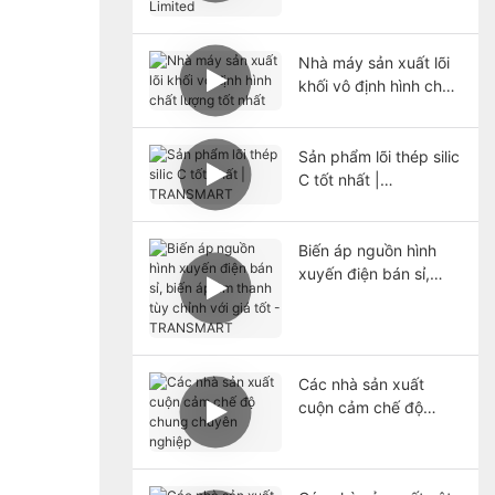
Nhà máy sản xuất lõi
khối vô định hình chất
lượng tốt nhất
Sản phẩm lõi thép silic
C tốt nhất |
TRANSMART
Biến áp nguồn hình
xuyến điện bán sỉ,
biến áp âm thanh tùy
chỉnh với giá tốt -
TRANSMART
Các nhà sản xuất
cuộn cảm chế độ
chung chuyên nghiệp