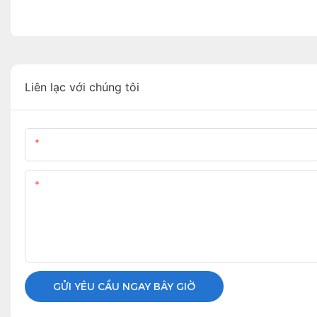
Liên lạc với chúng tôi
Tên
Nội Dung
GỬI YÊU CẦU NGAY BÂY GIỜ