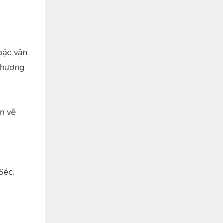
oặc vận
phương.
n vẽ
Séc,