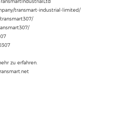
ransmartIndustrialLtd
pany/transmart-industrial-limited/
/transmart307/
transmart307/
307
80307
ehr zu erfahren.
transmart.net