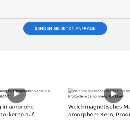
SENDEN SIE JETZT ANFRAGE
g in amorphe
Weichmagnetisches Mat
ktorkerne auf
amorphem Kern, Produ
s TRANSMART
amorphem Blockkern