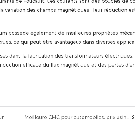
ourants de Foucault. Ces courants sont des boucles de c
 la variation des champs magnétiques ; leur réduction e
licium possède également de meilleures propriétés mécan
crues, ce qui peut être avantageux dans diverses applica
isés dans la fabrication des transformateurs électriques,
nduction efficace du flux magnétique et des pertes d'é
Noyaux nanocristallins de haute qualité pour inductances de mode commun - Vente en gros - Transmart Industrial Limited
Meilleure CMC pour automobiles, prix usine - TRANSMART
S