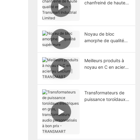
chanfreiné de haute
qualité en gros -
Transmart Industrial
Limited
Noyau de bloc
amorphe de qualité
supérieure
Meilleurs produits à
noyau en C en acier
au silicium |
TRANSMART
Transformateurs de
puissance toroïdaux
électriques en gros,
transformateurs audio
personnalisés à bon
prix - TRANSMART