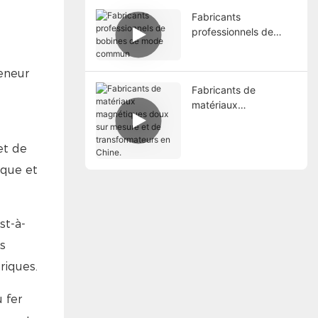
Fabricants
professionnels de
bobines de mode
commun
teneur
Fabricants de
matériaux
magnétiques doux sur
mesure et de
et de
transformateurs en
Chine.
ique et
st-à-
s
riques.
u fer