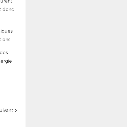
ourant
st donc
iques,
tions.
 des
nergie
uivant