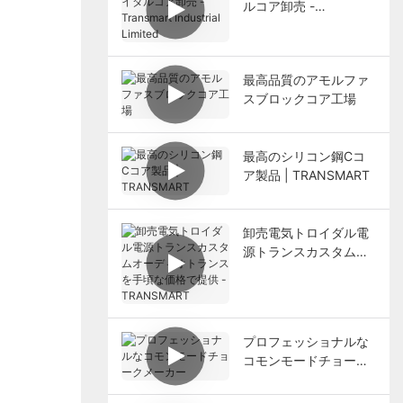
ルコア卸売 -
Transmart Industrial
Limited
最高品質のアモルファ
スブロックコア工場
最高のシリコン鋼Cコ
ア製品 | TRANSMART
卸売電気トロイダル電
源トランスカスタムオ
ーディオトランスを手
頃な価格で提供 -
TRANSMART
プロフェッショナルな
コモンモードチョーク
メーカー