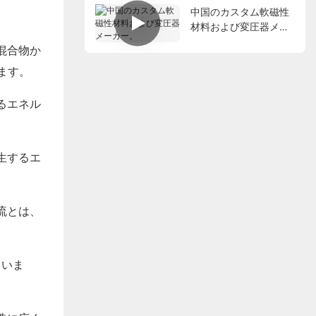
中国のカスタム軟磁性
材料および変圧器メー
カー。
混合物か
ます。
るエネル
生するエ
流とは、
。
ていま