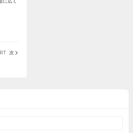
造に広く
RT
次
電話/WhatsApp