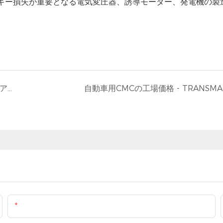
ギー損失が重要となる電気変圧器、誘導モーター、発電機の製
コモンモードチョーク用高品質ナノ結晶コア卸売 - Transmart Industrial Limited
自動車用CMCの工場価格 - TRANSMA
メール