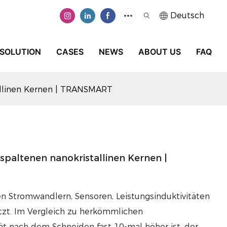
Deutsch
SOLUTION
CASES
NEWS
ABOUT US
FAQ
tallinen Kernen | TRANSMART
espaltenen nanokristallinen Kernen |
en Stromwandlern, Sensoren, Leistungsinduktivitäten
tzt. Im Vergleich zu herkömmlichen
ät nach dem Schneiden fast 10-mal höher ist, der