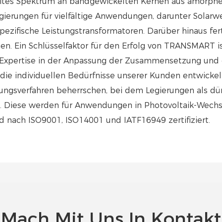
reites Spektrum an bandgewickelten Kernen aus amorphen
gierungen für vielfältige Anwendungen, darunter Solarwe
pezifische Leistungstransformatoren. Darüber hinaus f
en. Ein Schlüsselfaktor für den Erfolg von TRANSMART i
r Expertise in der Anpassung der Zusammensetzung und
r die individuellen Bedürfnisse unserer Kunden entwicke
gungsverfahren beherrschen, bei dem Legierungen als d
n. Diese werden für Anwendungen in Photovoltaik-Wechs
d nach ISO9001, ISO14001 und IATF16949 zertifiziert.
Mach Mit Uns In Kontakt