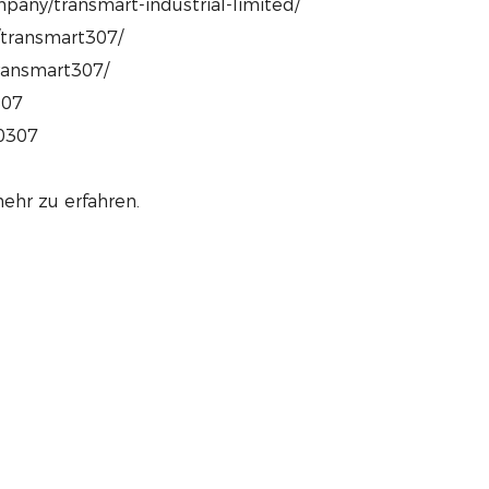
pany/transmart-industrial-limited/
/transmart307/
transmart307/
307
80307
ehr zu erfahren.